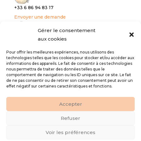
+33 6 86 94 8
3 17
Envoyer une demande
RÉSERVER
Gérer le consentement
aux cookies
Gîte
Services bien-être
Pour offrir les meilleures expériences, nous utilisons des
technologies telles que les cookies pour stocker et/ou accéder aux
INFOS LÉGALES
informations des appareils. Le fait de consentir à ces technologies
nous permettra de traiter des données telles que le
Conditions générales de vente
comportement de navigation ou les ID uniques sur ce site. Le fait
Politique de confidentialité
de ne pas consentir ou de retirer son consentement peut avoir un
effet négatif sur certaines caractéristiques et fonctions.
Mentions légales
ME SUIVRE
Accepter
Refuser
Voir les préférences