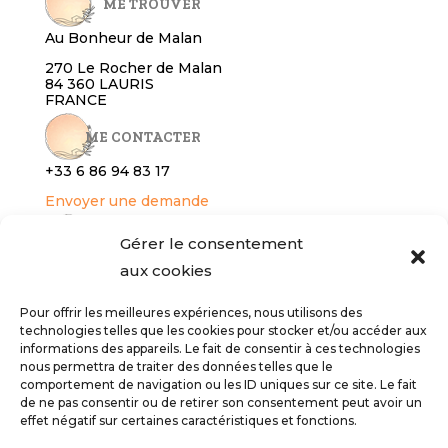
ME TROUVER
Au Bonheur de Malan
270 Le Rocher de Malan
84 360 LAURIS
FRANCE
ME CONTACTER
+33 6 86 94 8
3 17
Envoyer une demande
RÉSERVER
Gérer le consentement
aux cookies
Gîte
Services bien-être
Pour offrir les meilleures expériences, nous utilisons des
technologies telles que les cookies pour stocker et/ou accéder aux
INFOS LÉGALES
informations des appareils. Le fait de consentir à ces technologies
nous permettra de traiter des données telles que le
Conditions générales de vente
comportement de navigation ou les ID uniques sur ce site. Le fait
Politique de confidentialité
de ne pas consentir ou de retirer son consentement peut avoir un
effet négatif sur certaines caractéristiques et fonctions.
Mentions légales