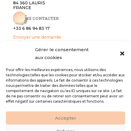
84 360 LAURIS
FRANCE
ME CONTACTER
+33 6 86 94 8
3 17
Envoyer une demande
RÉSERVER
Gérer le consentement
aux cookies
Gîte
Services bien-être
Pour offrir les meilleures expériences, nous utilisons des
technologies telles que les cookies pour stocker et/ou accéder aux
INFOS LÉGALES
informations des appareils. Le fait de consentir à ces technologies
nous permettra de traiter des données telles que le
Conditions générales de vente
comportement de navigation ou les ID uniques sur ce site. Le fait
Politique de confidentialité
de ne pas consentir ou de retirer son consentement peut avoir un
effet négatif sur certaines caractéristiques et fonctions.
Mentions légales
ME SUIVRE
Accepter