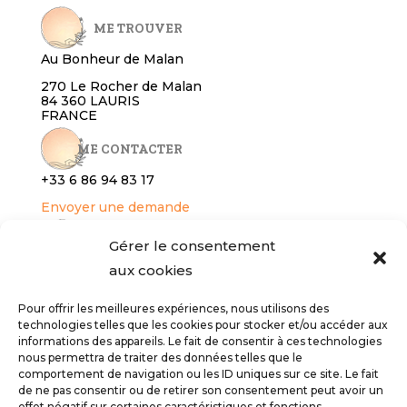
ME TROUVER
Au Bonheur de Malan
270 Le Rocher de Malan
84 360 LAURIS
FRANCE
ME CONTACTER
+33 6 86 94 8
3 17
Envoyer une demande
RÉSERVER
Gérer le consentement
aux cookies
Gîte
Services bien-être
Pour offrir les meilleures expériences, nous utilisons des
technologies telles que les cookies pour stocker et/ou accéder aux
INFOS LÉGALES
informations des appareils. Le fait de consentir à ces technologies
nous permettra de traiter des données telles que le
Conditions générales de vente
comportement de navigation ou les ID uniques sur ce site. Le fait
Politique de confidentialité
de ne pas consentir ou de retirer son consentement peut avoir un
effet négatif sur certaines caractéristiques et fonctions.