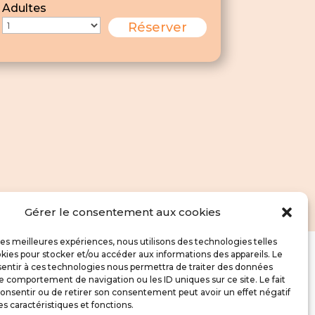
Adultes
Gérer le consentement aux cookies
 les meilleures expériences, nous utilisons des technologies telles
kies pour stocker et/ou accéder aux informations des appareils. Le
sentir à ces technologies nous permettra de traiter des données
LÉGALES
ME SUIVRE
le comportement de navigation ou les ID uniques sur ce site. Le fait
onsentir ou de retirer son consentement peut avoir un effet négatif
rales de
es caractéristiques et fonctions.