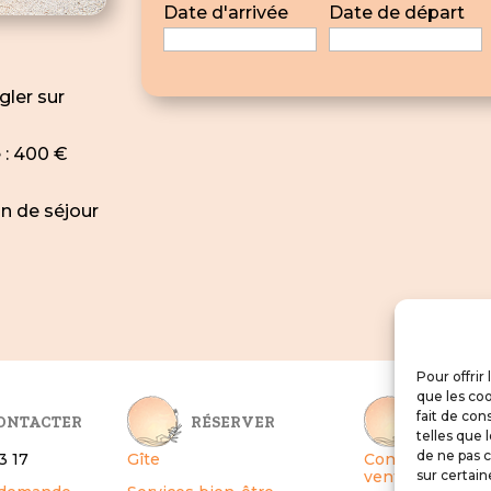
Date d'arrivée
Date de départ
gler sur
 : 400 €
in de séjour
Pour offrir
que les coo
fait de con
ONTACTER
RÉSERVER
INFOS 
telles que 
de ne pas c
3 17
Gîte
Conditions géné
vente
sur certain