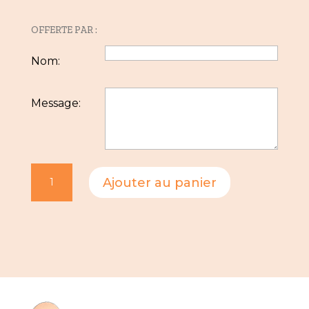
OFFERTE PAR :
Nom:
Message:
quantité
Ajouter au panier
de
Carte
cadeau
massage
(60
min)