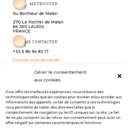
ME TROUVER
Au Bonheur de Malan
270 Le Rocher de Malan
84 360 LAURIS
FRANCE
ME CONTACTER
+33 6 86 94 8
3 17
Envoyer une demande
RÉSERVER
Gérer le consentement
aux cookies
Gîte
Services bien-être
Pour offrir les meilleures expériences, nous utilisons des
technologies telles que les cookies pour stocker et/ou accéder aux
INFOS LÉGALES
informations des appareils. Le fait de consentir à ces technologies
nous permettra de traiter des données telles que le
Conditions générales de vente
comportement de navigation ou les ID uniques sur ce site. Le fait
Politique de confidentialité
de ne pas consentir ou de retirer son consentement peut avoir un
effet négatif sur certaines caractéristiques et fonctions.
Mentions légales